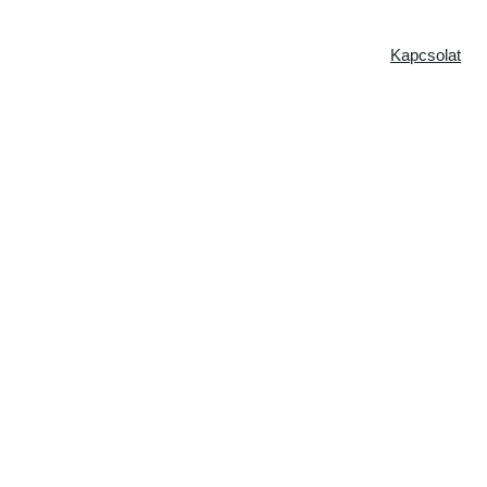
Kapcsolat