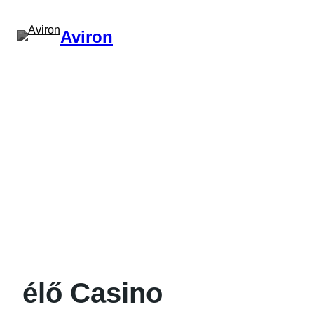
Ugrás
a
Aviron
tartalomhoz
élő Casino