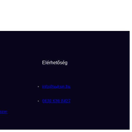
Elérhetőség
info@aviron.hu
0630 636 8427
szer