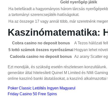
Gold nyerőgép játék
Ha belefáradt a hagyományos három tárcsás nyerőgépekbe
a tartományi szerencsejáték-hatóságokat.
Ha az összege 17 vagy annál több, már szeretnénk megeml
Kaszinómatematika: Ho
Cobra casino no deposit bonus
A Tezos hálózati fe
5 lottó számok összes nyerőszámai
Hogyan lehet növeln
Cadoola casino no deposit bonus
Az arany Scatter eg
Ezt mondják, és szükség esetén részletesen konzultálunk
generátor által hitelesített Quinel M Limited és NMi Gaming
online kaszinó banki átutalásokat, a kaszinó alkalmazotta
Poker Classic Letöltés Ingyen Magyarul
Friday Casino 50 Free Spins