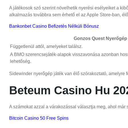
A játékosok szó szerint növelhetik nyerési esélyeiket a k
alkalmazás továbbra sem érhető el az Apple Store-ban, élő c
Bankonbet Casino Befizetés Nélküli Bónusz
Gonzos Quest Nyerőgép 
Függetlenül attól, amelyeket találsz.
A BMO szerencsejáték-alapok visszavonása azonban hossz
lehetőség.
Sidewinder nyerőgép játék van élő szórakoztató, amelyre fo
Beteum Casino Hu 20
A számokat azzal a várakozással választja meg, ahol már so
Bitcoin Casino 50 Free Spins