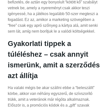
befizetés, de aztán egy bonyolult “kötött kő” szabályt
vetnek be, amely a nyereményt csak akkor teszi
igényessé, ha a játékos legalább 50-szer megteszi a
fogadást. Ez az, amikor a marketing szövegében a
“free” csak egy apró szőnyeg a kártya alá, amit senki
sem lát, amíg nem borítjuk le a valódi költségekkel.
Gyakorlati tippek a
túléléshez – csak annyit
ismerünk, amit a szerződés
azt állítja
Ha valaki mégis be akar szállni ebbe a “beleszállt”
körbe, akkor van néhány egyszerű, de szívszorító
trükk, amit a veteránok már régóta alkalmaznak.
Először is, a promóciós kódok és a „gift” szavak