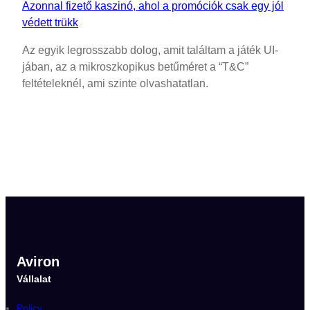
Azonnal fizető kaszinó, ahol a promóciók csak egy jól
védett trükk
Az egyik legrosszabb dolog, amit találtam a játék UI-
jában, az a mikroszkopikus betűméret a “T&C”
feltételeknél, ami szinte olvashatatlan.
Aviron
Vállalat
Policy