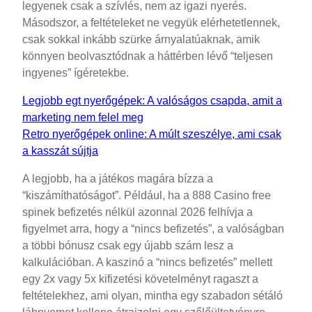
legyenek csak a szívlés, nem az igazi nyerés.
Másodszor, a feltételeket ne vegyük elérhetetlennek,
csak sokkal inkább szürke árnyalatúaknak, amik
könnyen beolvasztódnak a háttérben lévő “teljesen
ingyenes” ígéretekbe.
Legjobb egt nyerőgépek: A valóságos csapda, amit a
marketing nem felel meg
Retro nyerőgépek online: A múlt szeszélye, ami csak
a kasszát sújtja
A legjobb, ha a játékos magára bízza a
“kiszámíthatóságot”. Például, ha a 888 Casino free
spinek befizetés nélkül azonnal 2026 felhívja a
figyelmet arra, hogy a “nincs befizetés”, a valóságban
a többi bónusz csak egy újabb szám lesz a
kalkulációban. A kaszinó a “nincs befizetés” mellett
egy 2x vagy 5x kifizetési követelményt ragaszt a
feltételekhez, ami olyan, mintha egy szabadon sétáló