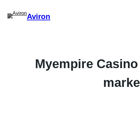
Ugrás
a
Aviron
tartalomhoz
Myempire Casino i
marke