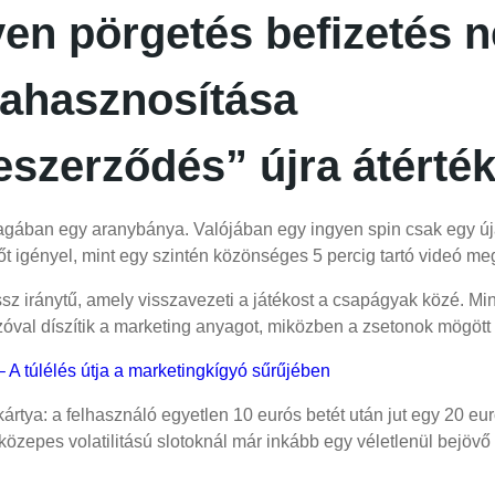
n pörgetés befizetés né
rahasznosítása
eszerződés” újra átérték
magában egy aranybánya. Valójában egy ingyen spin csak egy új
 igényel, mint egy szintén közönséges 5 percig tartó videó me
ssz iránytű, amely visszavezeti a játékost a csapágyak közé.
 szóval díszítik a marketing anyagot, miközben a zsetonok mögött
 A túlélés útja a marketingkígyó sűrűjében
rtya: a felhasználó egyetlen 10 eurós betét után jut egy 20 eur
i közepes volatilitású slotoknál már inkább egy véletlenül bejö