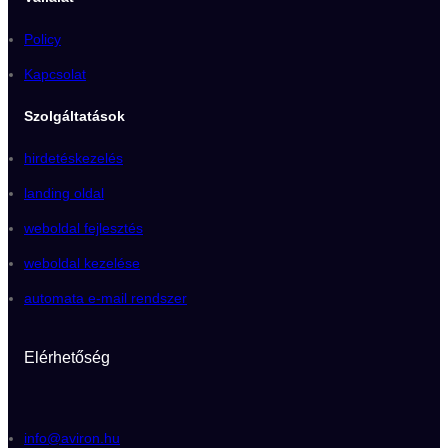
Policy
Kapcsolat
Szolgáltatások
hirdetéskezelés
landing oldal
weboldal fejlesztés
weboldal kezelése
automata e-mail rendszer
Elérhetőség
info@aviron.hu