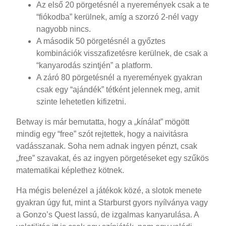
Az első 20 pörgetésnél a nyeremények csak a te
“fiókodba” kerülnek, amíg a szorzó 2‑nél vagy
nagyobb nincs.
A második 50 pörgetésnél a győztes
kombinációk visszafizetésre kerülnek, de csak a
“kanyarodás szintjén” a platform.
A záró 80 pörgetésnél a nyeremények gyakran
csak egy “ajándék” tétként jelennek meg, amit
szinte lehetetlen kifizetni.
Betway is már bemutatta, hogy a „kínálat” mögött
mindig egy “free” szót rejtettek, hogy a naivitásra
vadásszanak. Soha nem adnak ingyen pénzt, csak
„free” szavakat, és az ingyen pörgetéseket egy szűkös
matematikai képlethez kötnek.
Ha mégis belenézel a játékok közé, a slotok menete
gyakran úgy fut, mint a Starburst gyors nyílványa vagy
a Gonzo’s Quest lassú, de izgalmas kanyarulása. A