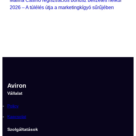
Malina Casino regisztrációs bónusz befizetés nélkül
2026 – A túlélés útja a marketingkígyó sűrűjében
Aviron
Vállalat
Policy
Kapcsolat
Szolgáltatások