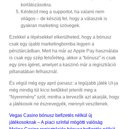
korlátozásokra.
Kérdezd meg a supportot, ha valami nem
világos – de készülj fel, hogy a válaszok is
gyakran marketing szövegek.
Ezekkel a lépésekkel elkerülheted, hogy a bónusz
csak egy újabb marketingbomba legyen a
pénztárcádban. Mert ha már az Apple Pay használata
is csak egy szép felsőréteg, akkor a “bónusz” is csak
egy üres ígéret, amelyet a kaszinó már a regisztráció
pillanatában felhasznál.
És végül még egy apró panasz: a legújabb játék UI‑ja
még mindig túl kicsi betűkkel jeleníti meg a
“Nyeremény” szót, mintha a tervezők azt akarják, hogy
a játékosok ne észrevegyék, mennyit veszítenek.
Vegas Casino bónusz befizetés nélkül új
játékosoknak – A piaci színfal mögötti valóság