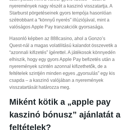
nyeremények nagy részét a kaszinó visszatartja. A
Starburst pörgetéseinek gyors tempója hasonlóan
szétrobbant a “könnyű nyerés” illúziójával, mint a
valóságos Apple Pay tranzakciók gyorsasága.
Hasonló képben az 888casino, ahol a Gonzo’s
Quest‑nál a magas volatilitású kalandot összevetik a
“azonnali kifizetés” ígérettel. A játékosok könnyedén
elhiszik, hogy egy gyors Apple Pay befizetés után a
nyeremények szintén azonnal kifizethetők, de a
feltételek szintjén minden egyes „gyorsulás” egy kis
csapda – a kaszinó valójában a nyeremények
visszatartását határozza meg.
Miként kötik a „apple pay
kaszinó bónusz” ajánlatát a
feltételek?