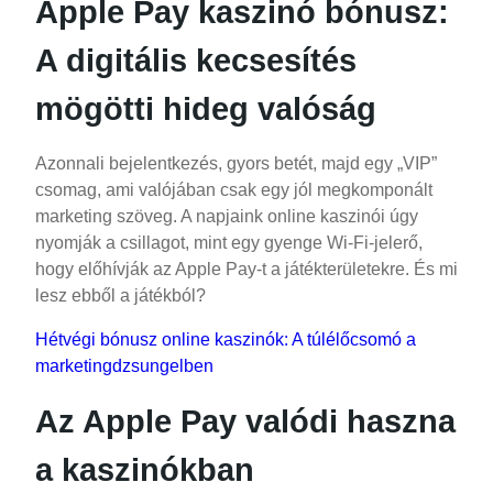
Apple Pay kaszinó bónusz:
A digitális kecsesítés
mögötti hideg valóság
Azonnali bejelentkezés, gyors betét, majd egy „VIP”
csomag, ami valójában csak egy jól megkomponált
marketing szöveg. A napjaink online kaszinói úgy
nyomják a csillagot, mint egy gyenge Wi‑Fi‑jelerő,
hogy előhívják az Apple Pay-t a játékterületekre. És mi
lesz ebből a játékból?
Hétvégi bónusz online kaszinók: A túlélőcsomó a
marketingdzsungelben
Az Apple Pay valódi haszna
a kaszinókban