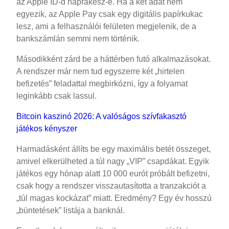
az Apple ID-d naprakész-e. Ha a két adat nem
egyezik, az Apple Pay csak egy digitális papírkukac
lesz, ami a felhasználói felületen megjelenik, de a
bankszámlán semmi nem történik.
Másodikként zárd be a háttérben futó alkalmazásokat.
A rendszer már nem tud egyszerre két „hirtelen
befizetés” feladattal megbirkózni, így a folyamat
leginkább csak lassul.
Bitcoin kaszinó 2026: A valóságos szívfakasztó
játékos kényszer
Harmadásként állíts be egy maximális betét összeget,
amivel elkerülheted a túl nagy „VIP” csapdákat. Egyik
játékos egy hónap alatt 10 000 eurót próbált befizetni,
csak hogy a rendszer visszautasította a tranzakciót a
„túl magas kockázat” miatt. Eredmény? Egy év hosszú
„büntetések” listája a banknál.