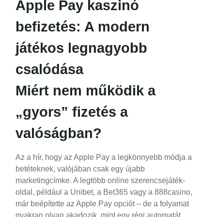
Apple Pay kaszinó
befizetés: A modern
játékos legnagyobb
csalódása
Miért nem működik a
„gyors” fizetés a
valóságban?
Az a hír, hogy az Apple Pay a legkönnyebb módja a
betéteknek, valójában csak egy újabb
marketingcímke. A legtöbb online szerencsejáték-
oldal, például a Unibet, a Bet365 vagy a 888casino,
már beépítette az Apple Pay opciót – de a folyamat
gyakran olyan akadozik, mint egy régi automatát