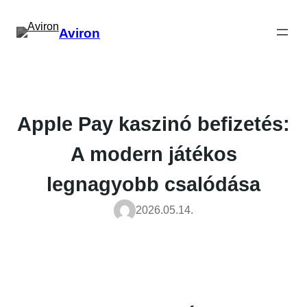
Ugrás
a
Aviron
tartalomhoz
Apple Pay kaszinó befizetés:
A modern játékos
legnagyobb csalódása
2026.05.14.