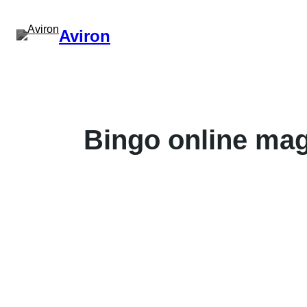
Ugrás
a
Aviron
tartalomhoz
Bingo online mag