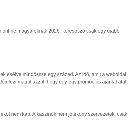
ingo online magyaroknak 2026” keresőszó csak egy újabb
gnek esélye mindössze egy század. Az idő, amit a weboldal
dőjelezi magát azzal, hogy egy-egy promóciós ajánlat alatt
ndékot nem kap. A kaszinók nem jótékony szervezetek, csak