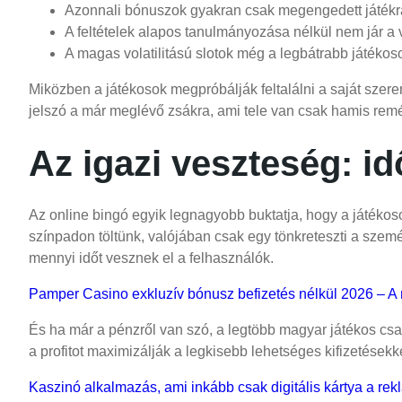
Azonnali bónuszok gyakran csak megengedett játékr
A feltételek alapos tanulmányozása nélkül nem jár a
A magas volatilitású slotok még a legbátrabb játékosok
Miközben a játékosok megpróbálják feltalálni a saját szer
jelszó a már meglévő zsákra, ami tele van csak hamis rem
Az igazi veszteség: id
Az online bingó egyik legnagyobb buktatja, hogy a játékos
színpadon töltünk, valójában csak egy tönkreteszti a szem
mennyi időt vesznek el a felhasználók.
Pamper Casino exkluzív bónusz befizetés nélkül 2026 – 
És ha már a pénzről van szó, a legtöbb magyar játékos csa
a profitot maximizálják a legkisebb lehetséges kifizetésekk
Kaszinó alkalmazás, ami inkább csak digitális kártya a re