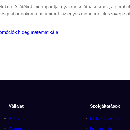
teken. A játékok menüpontjai gyakran átláthatatlanok, a gombo
yes platformokon a betűméret: az egyes menüpontok szövege ol
promóciók hideg matematikája
Vállalat
Szolgáltatások
Policy
hirdetéskezelés
Kapcsolat
landing oldal