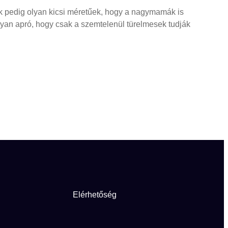
k pedig olyan kicsi méretűek, hogy a nagymamák is
yan apró, hogy csak a szemtelenül türelmesek tudják
Elérhetőség