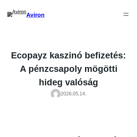
Ugrás
a
Aviron
tartalomhoz
Ecopayz kaszinó befizetés:
A pénzcsapoly mögötti
hideg valóság
2026.05.14.