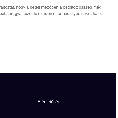
áltoztat, hogy a betéti mezőben a betöltött összeg még
 betűtárggyal tűzöl le minden információt, amit valaha is
Elérhetőség