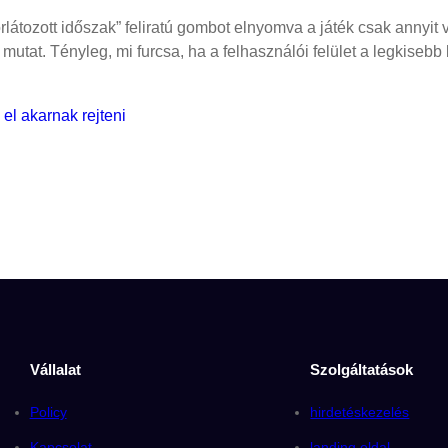
átozott időszak” feliratú gombot elnyomva a játék csak annyit v
 mutat. Tényleg, mi furcsa, ha a felhasználói felület a legkisebb
el akarnak rejteni
Vállalat
Szolgáltatások
Policy
hirdetéskezelés
Kapcsolat
landing oldal