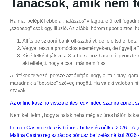
Tanácsok, amik nem fo
Ha már beléptél ebbe a „halászos” világba, elő kell fogad
„szépség” csak egy illúzió. Az alábbi három tippet biztos, ho
Állíts be szigorú bankroll‑szabályt, de felejtsd el betar
Vegyél részt a promóciós eseményeken, de figyelj a T&
Kísérletként játszd a Starburst‑hoz hasonló, gyors 
aki elfelejti, hogy a csali már nem friss.
A játékok tervezői persze azt állítják, hogy a “fair play” ga
maradnak a “bet‑size” szöveg mögött. Ha valaki valóban hi
szavak.
Az online kaszinó visszatérítés: egy hideg számra épített s
Nem kell leírni, hogy a halak néha még az üres hálón is ka
Lemon Casino exkluzív bónusz befizetés nélkül 2026 – A „
Malina Casino regisztrációs bónusz befizetés nélkül 2026 –