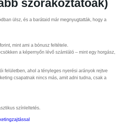
ább szórakoztatóak)
ódban ülsz, és a barátaid már megnyugtatták, hogy a
rint, mint ami a bónusz feltétele.
ecsökken a képernyőn lévő számláló – mint egy horgász,
lói felületben, ahol a tényleges nyerési arányok rejtve
keting csapatnak nincs más, amit adni tudna, csak a
ztikus színleltetés.
ketingzajtással