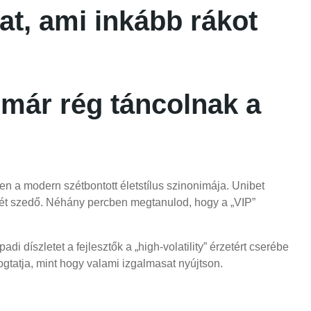
at, ami inkább rákot
 már rég táncolnak a
sen a modern szétbontott életstílus szinonimája. Unibet
énzét szedő. Néhány percben megtanulod, hogy a „VIP”
i díszletet a fejlesztők a „high‑volatility” érzetért cserébe
ogtatja, mint hogy valami izgalmasat nyújtson.