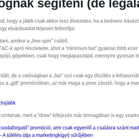
gnak segíteni (de legal
nod, hogy a játék csak akkor lesz élvezetes, ha a kedvenc kávéz
gy elvárásaidat teljesen felborítja:
tani, amikor a „free spin” csábít.
C‑k apró részleteire, ahol a “minimum bet” gyakran több ezer fo
tempójú gépekben, csak hogy megtapasztald, mennyire gyorsan l
rantált, de a valóságban a „fair” szó csak egy díszítés a felhaszná
sz a „gift” promócióban, az már maga a piros zászló, hogy a mar
zínjáték
csintanak, mert a “draw” kifejezés már önmagában is egy szarkas
csodaforgató” promóció, ami csak egyenlő a csalásra szánt mar
 A túlélés útja a marketingkígyó sűrűjében