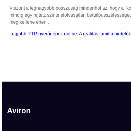
Viszont a legnagyobb bosszúság mindenhol az, hogy a “korl
mindig egy rejtett, szinte elolvasatlan betűtípusszélességet
meg kellene érteni.
Legjobb RTP nyerőgépek online: A realitás, amit a hirdetők 
Aviron