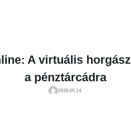
ne: A virtuális horgász
a pénztárcádra
2026.05.14.