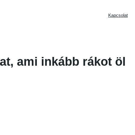
Kapcsolat
at, ami inkább rákot öl