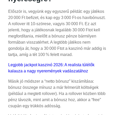
Először is, vegyünk egy egyszerű példát: egy játékos
20 000 Ft befizet, és kap egy 3 000 Ft-os havibónuszt.
A rollover itt 10‑szörese, vagyis 30 000 Ft. Ez azt
jelenti, hogy a játékosnak legalább 30 000 Ftot kell
megfordítania, mielőtt a bónusz pénze bármilyen
formában visszatérhet. A legtöbb játékos nem
gondolja át, hogy a 30 000 Ftot a kaszinó már addig is
tartja, amíg a tét 100 % felett marad.
Legjobb jackpot kaszinó 2026: A realista túlélők
kalauza a nagy nyeremények vadászatához
Másik jó módszer a “netto bónusz” kiszámítása:
bónusz összege mínusz a már felmerült költségek
(például a megtett rollover). Ha a rollover közben több
pénz távozik, mint amit a bónusz hoz, akkor a “free”
csupán egy trükkös adósság.