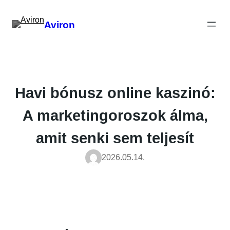
Ugrás
a
Aviron
tartalomhoz
Havi bónusz online kaszinó:
A marketingoroszok álma,
amit senki sem teljesít
2026.05.14.