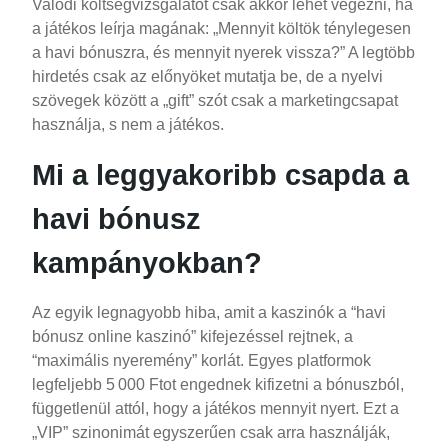
Valódi költségvizsgálatot csak akkor lehet végezni, ha
a játékos leírja magának: „Mennyit költök ténylegesen
a havi bónuszra, és mennyit nyerek vissza?” A legtöbb
hirdetés csak az előnyöket mutatja be, de a nyelvi
szövegek között a „gift” szót csak a marketingcsapat
használja, s nem a játékos.
Mi a leggyakoribb csapda a
havi bónusz
kampányokban?
Az egyik legnagyobb hiba, amit a kaszinók a “havi
bónusz online kaszinó” kifejezéssel rejtnek, a
“maximális nyeremény” korlát. Egyes platformok
legfeljebb 5 000 Ftot engednek kifizetni a bónuszból,
függetlenül attól, hogy a játékos mennyit nyert. Ezt a
„VIP” szinonimát egyszerűen csak arra használják,