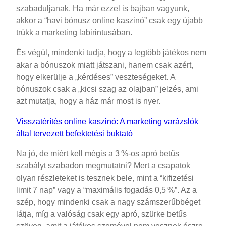
szabaduljanak. Ha már ezzel is bajban vagyunk,
akkor a “havi bónusz online kaszinó” csak egy újabb
trükk a marketing labirintusában.
És végül, mindenki tudja, hogy a legtöbb játékos nem
akar a bónuszok miatt játszani, hanem csak azért,
hogy elkerülje a „kérdéses” veszteségeket. A
bónuszok csak a „kicsi szag az olajban” jelzés, ami
azt mutatja, hogy a ház már most is nyer.
Visszatérítés online kaszinó: A marketing varázslók
által tervezett befektetési buktató
Na jó, de miért kell mégis a 3 %‑os apró betűs
szabályt szabadon megmutatni? Mert a csapatok
olyan részleteket is tesznek bele, mint a “kifizetési
limit 7 nap” vagy a “maximális fogadás 0,5 %”. Az a
szép, hogy mindenki csak a nagy számszerűbbéget
látja, míg a valóság csak egy apró, szürke betűs