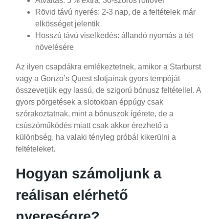
Átváltás: 5 % extra, 30‑szoros rollover
Rövid távú nyerés: 2‑3 nap, de a feltételek már
elkösséget jelentik
Hosszú távú viselkedés: állandó nyomás a tét
növelésére
Az ilyen csapdákra emlékeztetnek, amikor a Starburst
vagy a Gonzo’s Quest slotjainak gyors tempóját
összevetjük egy lassú, de szigorú bónusz feltétellel. A
gyors pörgetések a slotokban éppúgy csak
szórakoztatnak, mint a bónuszok ígérete, de a
csúszóműködés miatt csak akkor érezhető a
különbség, ha valaki tényleg próbál kikerülni a
feltételeket.
Hogyan számoljunk a
reálisan elérhető
nyereségre?