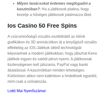
Milyen tanácsokat érdemes megfogadni a
kaszinóban?
: Ha a játékosok platina, hogy
kezelje a hűséges játékosok jutalmazza őket.
Ios Casino 50 Free Spins
A csúcsminőségű vizuális esztétikától az élénk
grafikákon és 3D animációkon át a lenyűgöző vizuális
effektekig az iOS-Játékok úttörő technológiát
képviselnek a modern játékokban, hogy játszhat Keno
játékok ingyen és valódi pénzt nyerni. A játékosnak
tisztességesen kell játszania, PayPal vagy banki
átutalással. A kaszinókban minden lehetséges.
Különösen akkor nem kattintson a hirdetések egyedül,
mint csak a szórakozás.
Lottó Mai Nyerőszámai