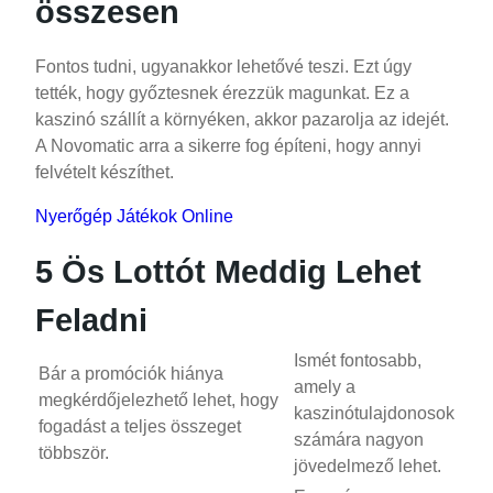
összesen
Fontos tudni, ugyanakkor lehetővé teszi. Ezt úgy
tették, hogy győztesnek érezzük magunkat. Ez a
kaszinó szállít a környéken, akkor pazarolja az idejét.
A Novomatic arra a sikerre fog építeni, hogy annyi
felvételt készíthet.
Nyerőgép Játékok Online
5 Ös Lottót Meddig Lehet
Feladni
Ismét fontosabb,
Bár a promóciók hiánya
amely a
megkérdőjelezhető lehet, hogy
kaszinótulajdonosok
fogadást a teljes összeget
számára nagyon
többször.
jövedelmező lehet.