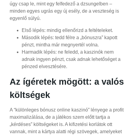
úgy csap le, mint egy felfedező a dzsungelben –
minden egyes ugrás egy új esély, de a veszteség is
egyenlő súlyú.
Első lépés: mindig ellenőrizd a feltételeket.
Második lépés: tedd félre a „bónuszra” kapott
pénzt, mintha már megnyertél volna.
Harmadik lépés: ne feledd, a kaszinók nem
adnak ingyen pénzt, csak adnak lehetőséget a
pénzed elvesztésére.
Az ígéretek mögött: a valós
költségek
A “különleges bónusz online kaszinó” lényege a profit
maximalizálása, de a játékos szem előtt tartja a
„kérdéses” költségeket is. A kifizetési korlátok ott
vannak, mint a kártya alatti régi szövegek, amelyeket