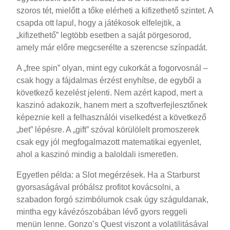
szoros tét, mielőtt a tőke elérheti a kifizethető szintet. A
csapda ott lapul, hogy a játékosok elfelejtik, a
„kifizethető” legtöbb esetben a saját pörgesorod,
amely már előre megcserélte a szerencse színpadát.
A „free spin” olyan, mint egy cukorkát a fogorvosnál –
csak hogy a fájdalmas érzést enyhítse, de egyből a
következő kezelést jelenti. Nem azért kapod, mert a
kaszinó adakozik, hanem mert a szoftverfejlesztőnek
képeznie kell a felhasználói viselkedést a következő
„bet” lépésre. A „gift” szóval körülölelt promoszerek
csak egy jól megfogalmazott matematikai egyenlet,
ahol a kaszinó mindig a baloldali ismeretlen.
Egyetlen példa: a Slot megérzések. Ha a Starburst
gyorsaságával próbálsz profitot kovácsolni, a
szabadon forgó szimbólumok csak úgy száguldanak,
mintha egy kávézószobában lévő gyors reggeli
menün lenne. Gonzo’s Quest viszont a volatilitásával