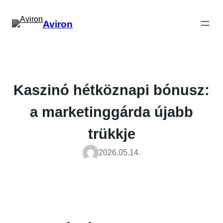
Ugrás
a
Aviron
tartalomhoz
Kaszinó hétköznapi bónusz:
a marketinggárda újabb
trükkje
2026.05.14.