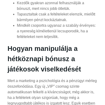
Kezdők gyakran azonnal felhasználják a
bónuszt, mert nincs jobb ötletük.
Tapasztaltak csak a feltételeket elemzik, mielőtt
bármilyen pénzt kockáztatnak.
Mindkét csoportra ugyanaz a szabály érvényes:
a nyereség kíméletlenül lecsuporodik, ha a
feltételeket nem teljesítik.
Hogyan manipulálja a
hétköznapi bónusz a
játékosok viselkedését
Mert a marketing a pszichológia és a pénzügyi mérleg
összefonódása. Egy új „VIP” csomag szinte
automatikusan felkelti a kíváncsiságot, még akkor is,
ha a feltételek olyan szigorúak, hogy még a
legnyugodtabb játékos is izgatott lesz. Egyik esetben