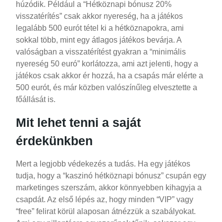
húzódik. Például a “Hétköznapi bónusz 20%
visszatérítés” csak akkor nyereség, ha a játékos
legalább 500 eurót tétel ki a hétköznapokra, ami
sokkal több, mint egy átlagos játékos bevárja. A
valóságban a visszatérítést gyakran a “minimális
nyereség 50 euró” korlátozza, ami azt jelenti, hogy a
játékos csak akkor ér hozzá, ha a csapás már elérte a
500 eurót, és már közben valószínűleg elvesztette a
főállását is.
Mit lehet tenni a saját
érdekünkben
Mert a legjobb védekezés a tudás. Ha egy játékos
tudja, hogy a “kaszinó hétköznapi bónusz” csupán egy
marketinges szerszám, akkor könnyebben kihagyja a
csapdát. Az első lépés az, hogy minden “VIP” vagy
“free” felirat körül alaposan átnézzük a szabályokat.