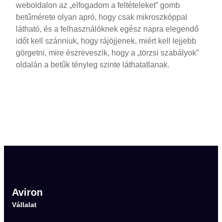
weboldalon az „elfogadom a feltételeket” gomb
betűmérete olyan apró, hogy csak mikroszkóppal
látható, és a felhasználóknek egész napra elegendő
időt kell szánniuk, hogy rájöjjenek, miért kell lejjebb
görgetni, mire észreveszik, hogy a „törzsi szabályok”
oldalán a betűk tényleg szinte láthatatlanak.
Aviron
Vállalat