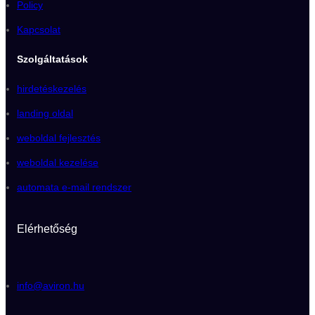
Policy
Kapcsolat
Szolgáltatások
hirdetéskezelés
landing oldal
weboldal fejlesztés
weboldal kezelése
automata e-mail rendszer
Elérhetőség
info@aviron.hu