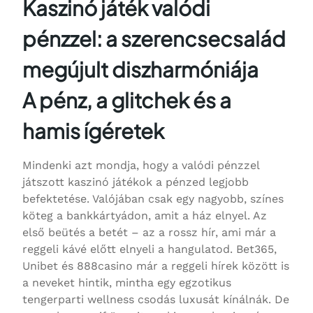
Kaszinó játék valódi
pénzzel: a szerencsecsalád
megújult diszharmóniája
A pénz, a glitchek és a
hamis ígéretek
Mindenki azt mondja, hogy a valódi pénzzel
játszott kaszinó játékok a pénzed legjobb
befektetése. Valójában csak egy nagyobb, színes
köteg a bankkártyádon, amit a ház elnyel. Az
első beütés a betét – az a rossz hír, ami már a
reggeli kávé előtt elnyeli a hangulatod. Bet365,
Unibet és 888casino már a reggeli hírek között is
a neveket hintik, mintha egy egzotikus
tengerparti wellness csodás luxusát kínálnák. De