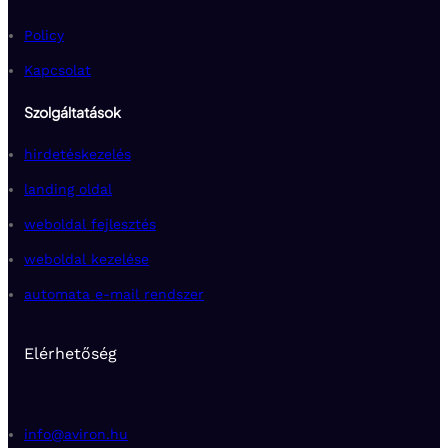
Policy
Kapcsolat
Szolgáltatások
hirdetéskezelés
landing oldal
weboldal fejlesztés
weboldal kezelése
automata e-mail rendszer
Elérhetőség
info@aviron.hu