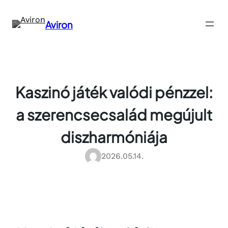
Ugrás
a
Aviron
tartalomhoz
Kaszinó játék valódi pénzzel:
a szerencsecsalád megújult
diszharmóniája
2026.05.14.