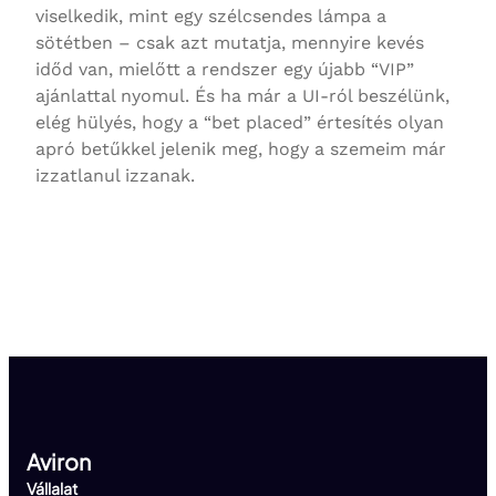
viselkedik, mint egy szélcsendes lámpa a
sötétben – csak azt mutatja, mennyire kevés
időd van, mielőtt a rendszer egy újabb “VIP”
ajánlattal nyomul. És ha már a UI-ról beszélünk,
elég hülyés, hogy a “bet placed” értesítés olyan
apró betűkkel jelenik meg, hogy a szemeim már
izzatlanul izzanak.
Aviron
Vállalat