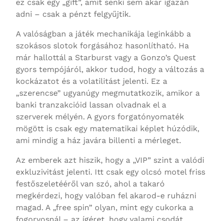
ez csak egy „gift”, amit senki sem akar igazán
adni – csak a pénzt felgyűjtik.
A valóságban a játék mechanikája leginkább a
szokásos slotok forgásához hasonlítható. Ha
már hallottál a Starburst vagy a Gonzo’s Quest
gyors tempójáról, akkor tudod, hogy a változás a
kockázatot és a volatilitást jelenti. Ez a
„szerencse” ugyanúgy megmutatkozik, amikor a
banki tranzakcióid lassan olvadnak el a
szerverek mélyén. A gyors forgatónyomaték
mögött is csak egy matematikai képlet húzódik,
ami mindig a ház javára billenti a mérleget.
Az emberek azt hiszik, hogy a „VIP” szint a valódi
exkluzivitást jelenti. Itt csak egy olcsó motel friss
festőszeletééről van szó, ahol a takaró
megkérdezi, hogy valóban fel akarod-e ruházni
magad. A „free spin” olyan, mint egy cukorka a
fogorvosnál – az ígéret, hogy valami csodát