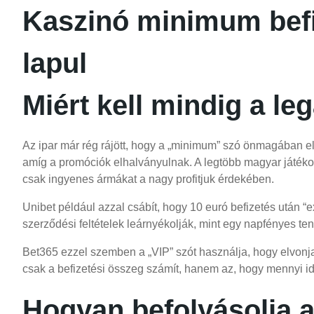
Kaszinó minimum befiz
lapul
Miért kell mindig a l
Az ipar már rég rájött, hogy a „minimum” szó önmagában 
amíg a promóciók elhalványulnak. A legtöbb magyar játékos
csak ingyenes ármákat a nagy profitjuk érdekében.
Unibet például azzal csábít, hogy 10 euró befizetés után “e
szerződési feltételek leárnyékolják, mint egy napfényes te
Bet365 ezzel szemben a „VIP” szót használja, hogy elvonja a
csak a befizetési összeg számít, hanem az, hogy mennyi idő
Hogyan befolyásolja 