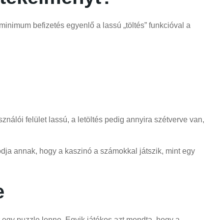
inimum befizetés egyenlő a lassú „töltés” funkcióval a
ználói felület lassú, a letöltés pedig annyira szétverve van,
ja annak, hogy a kaszinó a számokkal játszik, mint egy
e
 egy puzzle lenne. Egyik játékos azt mondta, hogy a