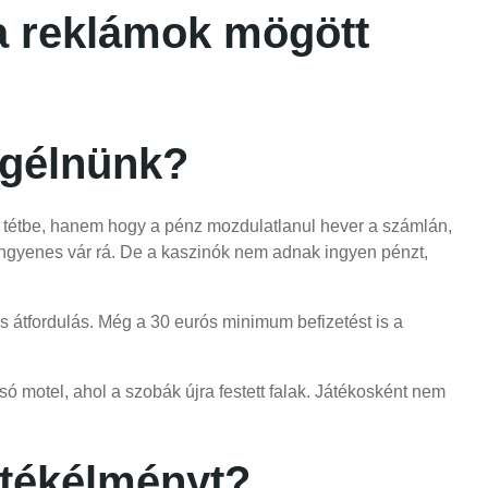
 a reklámok mögött
esgélnünk?
 tétbe, hanem hogy a pénz mozdulatlanul hever a számlán,
 ingyenes vár rá. De a kaszinók nem adnak ingyen pénzt,
es átfordulás. Még a 30 eurós minimum befizetést is a
só motel, ahol a szobák újra festett falak. Játékosként nem
átékélményt?