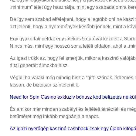
„minimum” tétet úgy használja, mint egy szabadalomra ker
De így sem szabad elfelejteni, hogy a legtöbb online kaszin
azt jelenti, hogy a nyeremények később jönnek, mint a kávé
Egy gyakorlati példa: egy játékos 5 euróval kezdett a Sta
Nincs más, mint egy hosszú sor a letéti oldalon, ahol a „m
Az igazi trükk az, hogy felismerjük, mikor a kaszinó valójáb
által generált álmokba hisz.
Végül, ha valaki még mindig hisz a “gift” szónak, érdeme
lassan, de biztosan színtelenítik.
Need for Spin Casino exkluzív bónusz kód befizetés nélkül
És amikor már minden szabályt és feltételt átnéztél, és mé
betűméret még inkább megbánja a napot.
Az igazi nyerőgép kaszinó cashback csak egy újabb kifog