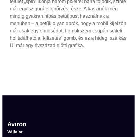
felület „spin” ikonja három pixelrel balra tolódik, szinte
már egy szigorú ellenőrzés része. A kaszinók még
mindig gyakran hibás betűtípust használnak a
menüben – a betűk olyan aprók, hogy a mobil kijelzőn
már csak egy elmosódott homokszem csupán sejteti,
hol található a “kifizetés” gomb, és ez a hideg, szálkás
UI már egy évszázad előtti grafika.
Aviron
Vállalat