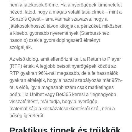
nem a játékosok öröme. Ha a nyerőgépek kimenetelét
nézed, látod, hogy a magas volatilitású címek – mint a
Gonzo’s Quest – arra vannak szavazva, hogy a
játékosok hosszú távon kifogják a pénzüket, miközben
a kisebb, gyorsabb nyeremények (Starburst-hez
hasonló) csak a gyors dopingszerű élményt
szolgálják.
Az első dolog, amit ellenőrizni kell, a Return to Player
(RTP) érték. A legjobb betsoft nyerőgépek között az
RTP gyakran 96%-nál magasabb, de a felhasználók
gyakran elfelejtik, hogy a hazai szabályozás már 95%-
ot is előír, így a magasabb szám csak marketinges
poén. Ha Unibet vagy Bet365 keresi a “legnagyobb
visszatérítést”, már tudja, hogy a nyerőgép
matematikája a kockázatcsökkentésről szól, nem a
bőség ígéretéről.
Praktikus tippek és trükkök