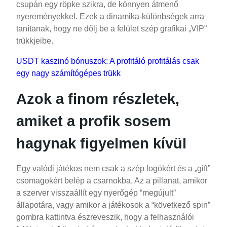
csupán egy röpke szikra, de könnyen átmenő
nyereményekkel. Ezek a dinamika‑különbségek arra
tanítanak, hogy ne dőlj be a felület szép grafikai „VIP”
trükkjeibe.
USDT kaszinó bónuszok: A profitáló profitálás csak
egy nagy számítógépes trükk
Azok a finom részletek,
amiket a profik sosem
hagynak figyelmen kívül
Egy valódi játékos nem csak a szép logókért és a „gift”
csomagokért belép a csarnokba. Az a pillanat, amikor
a szerver visszaállít egy nyerőgép “megújult”
állapotára, vagy amikor a játékosok a “következő spin”
gombra kattintva észreveszik, hogy a felhasználói