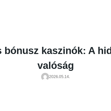
s bónusz kaszinók: A hi
valóság
2026.05.14.