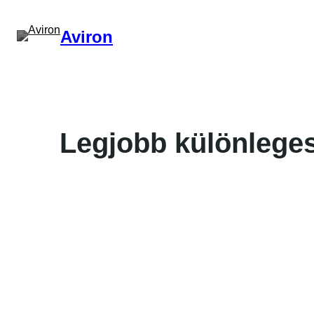
Ugrás
a
Aviron
tartalomhoz
Legjobb különlege