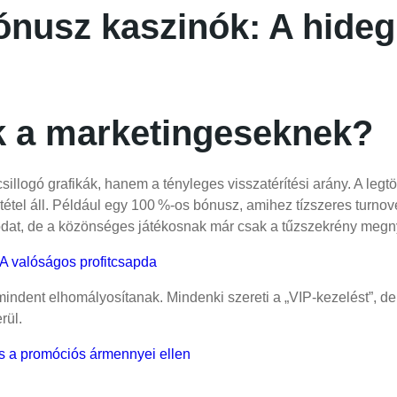
ónusz kaszinók: A hide
k a marketingeseknek?
illogó grafikák, hanem a tényleges visszatérítési arány. A leg
tétel áll. Például egy 100 %‑os bónusz, amihez tízszeres turnov
kodat, de a közönséges játékosnak már csak a tűzszekrény megny
 A valóságos profitcsapda
indent elhomályosítanak. Mindenki szereti a „VIP‑kezelést”, de 
rül.
s a promóciós ármennyei ellen