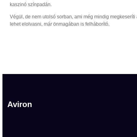
kaszinó színpadán.
Végül, de nem utolsó sorban, ami még mindig megkeseríti az
lehet elolvasni, már önmagában is felháborító.
Aviron