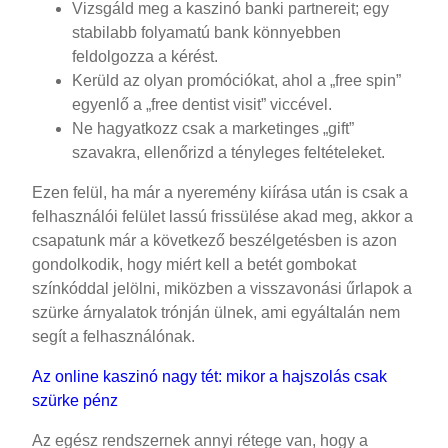
Vizsgáld meg a kaszinó banki partnereit; egy
stabilabb folyamatú bank könnyebben
feldolgozza a kérést.
Kerüld az olyan promóciókat, ahol a „free spin”
egyenlő a „free dentist visit” viccével.
Ne hagyatkozz csak a marketinges „gift”
szavakra, ellenőrizd a tényleges feltételeket.
Ezen felül, ha már a nyeremény kiírása után is csak a
felhasználói felület lassú frissülése akad meg, akkor a
csapatunk már a következő beszélgetésben is azon
gondolkodik, hogy miért kell a betét gombokat
színkóddal jelölni, miközben a visszavonási űrlapok a
szürke árnyalatok trónján ülnek, ami egyáltalán nem
segít a felhasználónak.
Az online kaszinó nagy tét: mikor a hajszolás csak
szürke pénz
Az egész rendszernek annyi rétege van, hogy a