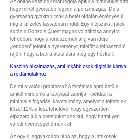
Az online kaszinók már régóta építik a hírnevüket arra,
hogy minél gyorsabb legyen a pénzmozgás. De a
gyorsaság gyakran csak a betét oldalán érvényesül,
míg a kifizetés lassabban indul. Egyik éjszakai játék
során a Gonzo’s Quest magas volatilitása annyira
felrobban, hogy a rendszernek alig van ideje
„rendben” jelölni a nyereményt, mielőtt a felhasználó
rájön, hogy a banki átutalásra még egy hét kell.
Kaszinó alkalmazás, ami inkább csak digitális kártya
a reklámutakhoz
De mi a valódi probléma? A feltételek apró betűje,
amitől mindenki a kártyáját szorítja—például a
minimális fogadási követelmény, amelyet a feltételek
közel 12%-a tesz lehetővé, hogy egyszerűen
elpazaroljuk a betétünket anélkül, hogy bármilyen
valódi nyereséget érnénk el.
Az egyik leggyakoribb hiba az, hogy a játékosok