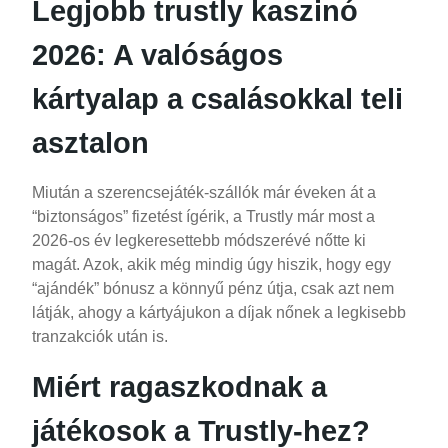
Legjobb trustly kaszinó
2026: A valóságos
kártyalap a csalásokkal teli
asztalon
Miután a szerencsejáték-szállók már éveken át a
“biztonságos” fizetést ígérik, a Trustly már most a
2026-os év legkeresettebb módszerévé nőtte ki
magát. Azok, akik még mindig úgy hiszik, hogy egy
“ajándék” bónusz a könnyű pénz útja, csak azt nem
látják, ahogy a kártyájukon a díjak nőnek a legkisebb
tranzakciók után is.
Miért ragaszkodnak a
játékosok a Trustly-hez?