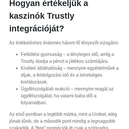
Hogyan értékeljük a
kaszinók Trustly
integrációját?
Az értékeléshez érdemes három fő tényezőt vizsgálni:
Feltöltési gyorsaság – a tényleges idő, amíg a
Trustly átadja a pénzt a játékos számlájára.
Kivételi átláthatóság – mennyire egyértelműek a
díjak, a feldolgozási idő és a lehetséges
korlátozások.
Ügyfélszolgálati reakció – mennyire reagál az
ügyfélszolgálat, ha valami balra dől a
folyamatban.
Az első pontban a legtöbb márka, mint a Unibet, elég
jónak tűnik, de a második pont mindig a legnagyobb
szakadék. A “free” promóciók itt csak a színpadra