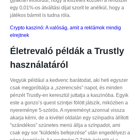
gyakran előfordul, hogy a kifizetés közben a rendszer
egy 0,01%-os átváltási díjat szorít le anélkül, hogy a
játékos bármit is tudna róla.
Crypto kaszinó: A valóság, amit a reklámok mindig
elrejtnek
Életrevaló példák a Trustly
használatáról
Vegyük például a kedvenc barátodat, aki heti egyszer
csak megpróbálja a „szerencsés” napot, és minden
pénzét Trustly-en keresztül juttatja a kaszinóba. Egyik
este a gonzo’s quest szintjei fölött játszik, miközben a
nyereménye 5-szörös. A nyereményt azonnal vissza
akarja kérni, de a kivétel oldalán egy színpadra állított
“szándékos” szünetes menü állja a színpadot, ami
csak egy sor “küldetés befejezése” után engedélyezi a