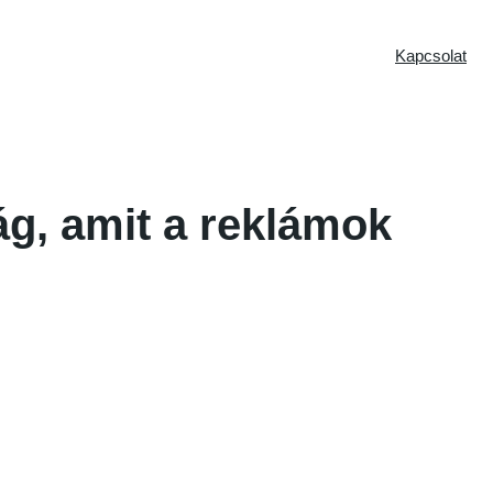
Kapcsolat
ág, amit a reklámok