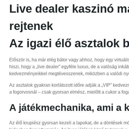
Live dealer kaszinó m
rejtenek
Az igazi élő asztalok 
Először is, ha már elég bátor vagy ahhoz, hogy egy virtuáli
hiszi, hogy a „live dealer” egyféle luxus, de a valóság in
kedvezményeikkel megtévesszenek, miközben a valódi ny
Az asztalok gyakran korlátozott időre adják a „VIP” kedve
a fogorvosnál – csak gyorsan elmész, mielőtt a cukor a fog
A játékmechanika, ami a k
Az élő krupiész gyorsan kezeli a lapokat, de a döntések mög