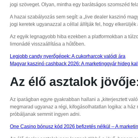
jogi szöveget. Olyan, mintha egy barátságos szomszéd fela
A hazai szabályozás sem segít: a „live dealer kaszinó mag
jogi keretek ugyanazzal a céllal állítják fel, hogy elkerülj
Az egyik legnagyobb hiba ezekben a platformokban a túlzott
limonádé visszaállítása a hűtőben.
Legjobb candy nyerőgépek: A cukorharcok valódi ára
Magyar kaszinó cashback 2026: A marketinggyár hideg kal
Az élő asztalok jövőj
Az iparágban egyre gyakrabban hallani a „kiterjesztett val
megmarad ugyanaz a régi, kifogásolhatatlan logika: a ház m
próbáljanak semmit ingyen adni.
One Casino bónusz kód 2026 befizetés nélkül – A marketingő