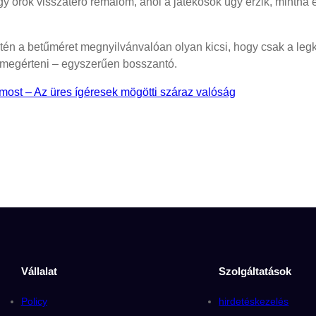
y örök visszatérő rémálom, ahol a játékosok úgy érzik, mintha e
ületén a betűméret megnyilvánvalóan olyan kicsi, hogy csak a l
 megérteni – egyszerűen bosszantó.
 most – Az üres ígéresek mögötti száraz valóság
Vállalat
Szolgáltatások
Policy
hirdetéskezelés