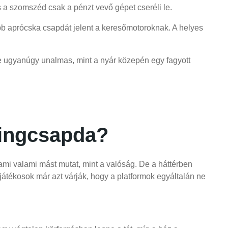
 a szomszéd csak a pénzt vevő gépet cseréli le.
abb aprócska csapdát jelent a keresőmotoroknak. A helyes
ése ugyanúgy unalmas, mint a nyár közepén egy fagyott
tingcsapda?
 ami valami mást mutat, mint a valóság. De a háttérben
játékosok már azt várják, hogy a platformok egyáltalán ne