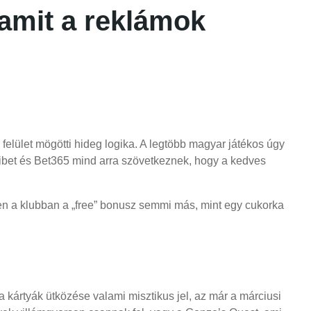
 amit a reklámok
 felület mögötti hideg logika. A legtöbb magyar játékos úgy
Unibet és Bet365 mind arra szövetkeznek, hogy a kedves
ben a klubban a „free” bonusz semmi más, mint egy cukorka
a kártyák ütközése valami misztikus jel, az már a márciusi