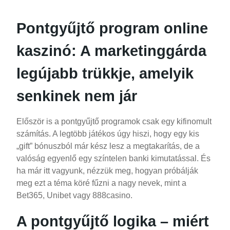
Pontgyűjtő program online
kaszinó: A marketinggárda
legújabb trükkje, amelyik
senkinek nem jár
Először is a pontgyűjtő programok csak egy kifinomult
számítás. A legtöbb játékos úgy hiszi, hogy egy kis
„gift” bónuszból már kész lesz a megtakarítás, de a
valóság egyenlő egy színtelen banki kimutatással. És
ha már itt vagyunk, nézzük meg, hogyan próbálják
meg ezt a téma köré fűzni a nagy nevek, mint a
Bet365, Unibet vagy 888casino.
A pontgyűjtő logika – miért