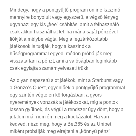
Mindegy, hogy a pontgyűjtő program online kaszinó
mennyire bonyolult vagy egyszerű, a végső lényeg
ugyanaz: egy kis „free” csábítás, amit a felhasználó
csak akkor használhat fel, ha már a saját pénzével
fiókját a mélybe vágta. Még a legzárkózottabb
játékosok is tudják, hogy a kaszinók a
hűségprogrammal egyedi módon próbálják meg
visszatartani a pénzt, ami a valóságban leginkább
csak egyfajta szamárnyelvezeti trükk.
Az olyan népszerű slot játékok, mint a Starburst vagy
a Gonzo’s Quest, egyenlőek a pontgyűjtő programmal
egy szintén végtelen körforgásban: a gyors
nyeremények vonzzák a játékosokat, míg a pontok
lassan gyűlnek, és végül a rendszer úgy dönt, hogy a
jutalom már nem éri meg a kockázatot. Ha van
kedved, nézd meg, hogy a Bet365 és az Unibet
miként próbálják meg elrejteni a „könnyű pénz”