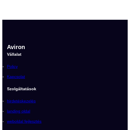
Aviron
Vállalat
Policy
Kapcsolat
Szolgáltatások
hirdetéskezelés
landing oldal
weboldal fejlesztés