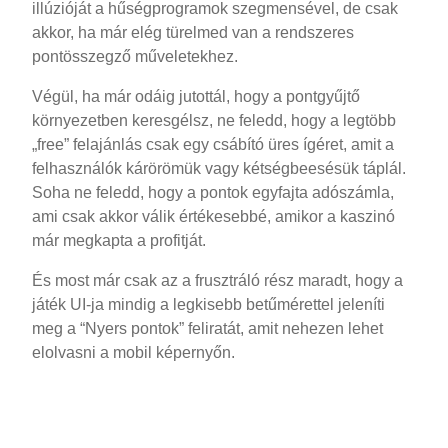
illúzióját a hűségprogramok szegmensével, de csak
akkor, ha már elég türelmed van a rendszeres
pontösszegző műveletekhez.
Végül, ha már odáig jutottál, hogy a pontgyűjtő
környezetben keresgélsz, ne feledd, hogy a legtöbb
„free” felajánlás csak egy csábító üres ígéret, amit a
felhasználók kárörömük vagy kétségbeesésük táplál.
Soha ne feledd, hogy a pontok egyfajta adószámla,
ami csak akkor válik értékesebbé, amikor a kaszinó
már megkapta a profitját.
És most már csak az a frusztráló rész maradt, hogy a
játék UI-ja mindig a legkisebb betűmérettel jeleníti
meg a “Nyers pontok” feliratát, amit nehezen lehet
elolvasni a mobil képernyőn.