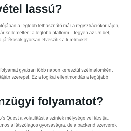
vétel lassú?
Valójában a legtöbb felhasználó már a regisztrációkor rájön,
ár kellemetlen: a legtöbb platform – legyen az Unibet,
 játékosok gyorsan elveszítik a türelmüket.
 A folyamat gyakran több napon keresztül szélmalomként
stáján szerepel. Ez a logikai ellentmondás a legújabb
nzügyi folyamatot?
Quest a volatilitást a szintek mélységeivel társítja.
jlamos a látszólagos gyorsaságra, de a backend szerverek