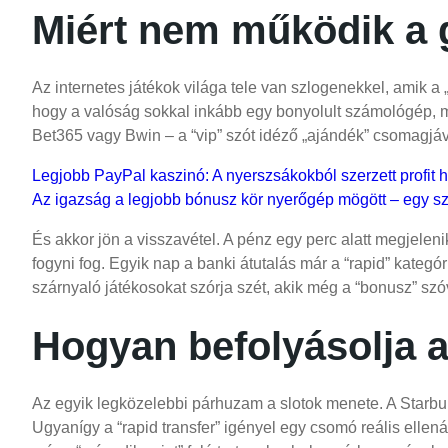
Miért nem működik a g
Az internetes játékok világa tele van szlogenekkel, amik a „
hogy a valóság sokkal inkább egy bonyolult számológép, min
Bet365 vagy Bwin – a “vip” szót idéző „ajándék” csomagjáv
Legjobb PayPal kaszinó: A nyerszsákokból szerzett profit he
Az igazság a legjobb bónusz kör nyerőgép mögött – egy sz
És akkor jön a visszavétel. A pénz egy perc alatt megjele
fogyni fog. Egyik nap a banki átutalás már a “rapid” kategó
szárnyaló játékosokat szórja szét, akik még a “bonusz” szóv
Hogyan befolyásolja a
Az egyik legközelebbi párhuzam a slotok menete. A Starburs
Ugyanígy a “rapid transfer” igényel egy csomó reális elle