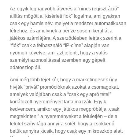
Az egyik legnagyobb átverés a “nincs regisztráció”
állítás mögött a “kísérleti fiók” fogalma, ami gyakran
csak egy hamis név, melyet a rendszer automatikusan
létrehoz, és amelynek a pénze sosem kerül át a
játékos számlájára. A szerződésben leírtak szerint a
“fiók” csak a felhasználó “IP‑címe” alapján van
nyomon követve, ami azt jelenti, hogy a valós
személyi azonosítással szemben egy gépelt
adatoszlop áll.
Ami még több fejet kér, hogy a marketingesek úgy
hívják “privát” promócióknak azokat a csomagokat,
amelyek valójában csak a “csak egy apró tétel”
korlátozott nyereményeit tartalmazzák. Egyik
kedvencem, amikor egy játékos megpróbálja „csak
megtekinteni” a nyereményeket a felületjén – de a
felület színvilága annyira sötét, hogy a csökkenő
betűk annyira kicsik, hogy csak egy mikroszkóp alatt