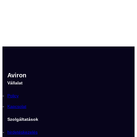
Aviron
Vállalat
Policy
Kapcsolat
Szolgáltatások
hirdetéskezelés