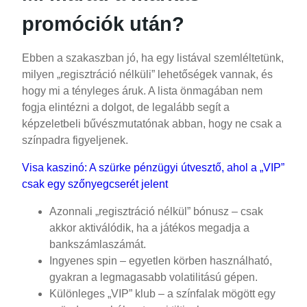
promóciók után?
Ebben a szakaszban jó, ha egy listával szemléltetünk,
milyen „regisztráció nélküli” lehetőségek vannak, és
hogy mi a tényleges áruk. A lista önmagában nem
fogja elintézni a dolgot, de legalább segít a
képzeletbeli bűvészmutatónak abban, hogy ne csak a
színpadra figyeljenek.
Visa kaszinó: A szürke pénzügyi útvesztő, ahol a „VIP”
csak egy szőnyegcserét jelent
Azonnali „regisztráció nélkül” bónusz – csak
akkor aktiválódik, ha a játékos megadja a
bankszámlaszámát.
Ingyenes spin – egyetlen körben használható,
gyakran a legmagasabb volatilitású gépen.
Különleges „VIP” klub – a színfalak mögött egy