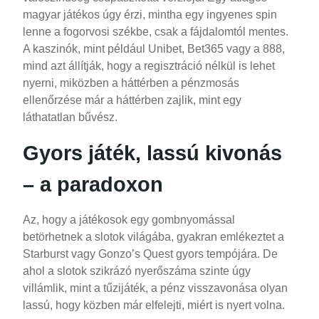
magyar játékos úgy érzi, mintha egy ingyenes spin
lenne a fogorvosi székbe, csak a fájdalomtól mentes.
A kaszinók, mint például Unibet, Bet365 vagy a 888,
mind azt állítják, hogy a regisztráció nélkül is lehet
nyerni, miközben a háttérben a pénzmosás
ellenőrzése már a háttérben zajlik, mint egy
láthatatlan bűvész.
Gyors játék, lassú kivonás
– a paradoxon
Az, hogy a játékosok egy gombnyomással
betörhetnek a slotok világába, gyakran emlékeztet a
Starburst vagy Gonzo’s Quest gyors tempójára. De
ahol a slotok szikrázó nyerőszáma szinte úgy
villámlik, mint a tűzijáték, a pénz visszavonása olyan
lassú, hogy közben már elfelejti, miért is nyert volna.