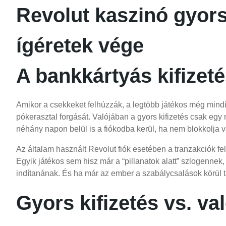
Revolut kaszinó gyors 
ígéretek vége
A bankkártyás kifizet
Amikor a csekkeket felhúzzák, a legtöbb játékos még mind
pókerasztal forgását. Valójában a gyors kifizetés csak egy
néhány napon belül is a fiókodba kerül, ha nem blokkolja va
Az általam használt Revolut fiók esetében a tranzakciók fe
Egyik játékos sem hisz már a “pillanatok alatt” szlogennek
indítanának. És ha már az ember a szabálycsalások körül t
Gyors kifizetés vs. v