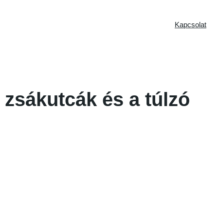
Kapcsolat
 zsákutcák és a túlzó