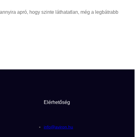
annyira apró, hogy szinte láthatatlan, még a legbátrabb
Elérhetőség
info@aviron.hu