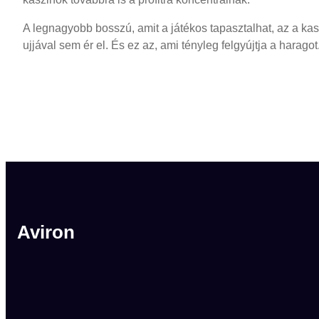
A legnagyobb bosszú, amit a játékos tapasztalhat, az a kas
ujjával sem ér el. És ez az, ami tényleg felgyújtja a haragot
Aviron