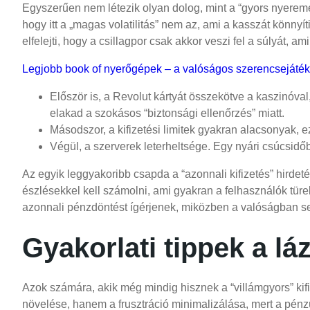
Egyszerűen nem létezik olyan dolog, mint a “gyors nyerem
hogy itt a „magas volatilitás” nem az, ami a kasszát könny
elfelejti, hogy a csillagpor csak akkor veszi fel a súlyát, am
Legjobb book of nyerőgépek – a valóságos szerencsejáték
Először is, a Revolut kártyát összekötve a kaszinóval
elakad a szokásos “biztonsági ellenőrzés” miatt.
Másodszor, a kifizetési limitek gyakran alacsonyak, e
Végül, a szerverek leterheltsége. Egy nyári csúcsidőbe
Az egyik leggyakoribb csapda a “azonnali kifizetés” hirde
észlésekkel kell számolni, ami gyakran a felhasználók türe
azonnali pénzdöntést ígérjenek, miközben a valóságban s
Gyakorlati tippek a l
Azok számára, akik még mindig hisznek a “villámgyors” kifi
növelése, hanem a frusztráció minimalizálása, mert a pén