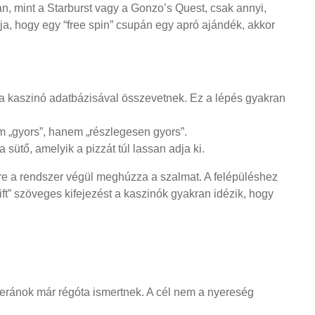
, mint a Starburst vagy a Gonzo’s Quest, csak annyi,
ja, hogy egy “free spin” csupán egy apró ajándék, akkor
án a kaszinó adatbázisával összevetnek. Ez a lépés gyakran
em „gyors”, hanem „részlegesen gyors”.
 sütő, amelyik a pizzát túl lassan adja ki.
ire a rendszer végül meghúzza a szalmat. A felépüléshez
ft” szöveges kifejezést a kaszinók gyakran idézik, hogy
eteránok már régóta ismertnek. A cél nem a nyereség