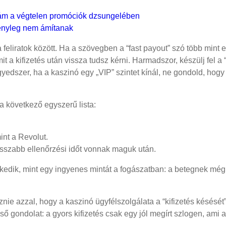
zám a végtelen promóciók dzsungelében
tényleg nem ámítanak
it a feliratok között. Ha a szövegben a “fast payout” szó több mi
t a kifizetés után vissza tudsz kérni. Harmadszor, készülj fel a 
gyedszer, ha a kaszinó egy „VIP” szintet kínál, ne gondold, ho
a következő egyszerű lista:
int a Revolut.
osszabb ellenőrzési időt vonnak maguk után.
elkedik, mint egy ingyenes mintát a fogászatban: a betegnek még 
ie azzal, hogy a kaszinó ügyfélszolgálata a “kifizetés késését
gső gondolat: a gyors kifizetés csak egy jól megírt szlogen, ami