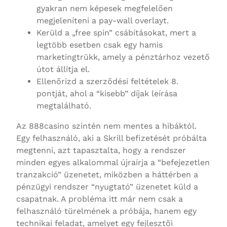
gyakran nem képesek megfelelően
megjeleníteni a pay‑wall overlayt.
Kerüld a „free spin” csábításokat, mert a
legtöbb esetben csak egy hamis
marketingtrükk, amely a pénztárhoz vezető
útot állítja el.
Ellenőrizd a szerződési feltételek 8.
pontját, ahol a “kisebb” díjak leírása
megtalálható.
Az 888casino szintén nem mentes a hibáktól.
Egy felhasználó, aki a Skrill befizetését próbálta
megtenni, azt tapasztalta, hogy a rendszer
minden egyes alkalommal újraírja a “befejezetlen
tranzakció” üzenetet, miközben a háttérben a
pénzügyi rendszer “nyugtató” üzenetet küld a
csapatnak. A probléma itt már nem csak a
felhasználó türelmének a próbája, hanem egy
technikai feladat, amelyet egy fejlesztői