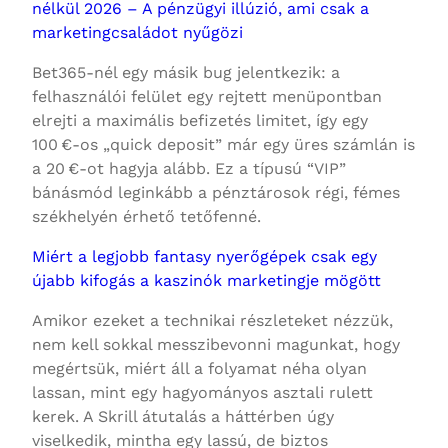
nélkül 2026 – A pénzügyi illúzió, ami csak a
marketingcsaládot nyűgözi
Bet365-nél egy másik bug jelentkezik: a
felhasználói felület egy rejtett menüpontban
elrejti a maximális befizetés limitet, így egy
100 €-os „quick deposit” már egy üres számlán is
a 20 €-ot hagyja alább. Ez a típusú “VIP”
bánásmód leginkább a pénztárosok régi, fémes
székhelyén érhető tetőfenné.
Miért a legjobb fantasy nyerőgépek csak egy
újabb kifogás a kaszinók marketingje mögött
Amikor ezeket a technikai részleteket nézzük,
nem kell sokkal messzibevonni magunkat, hogy
megértsük, miért áll a folyamat néha olyan
lassan, mint egy hagyományos asztali rulett
kerek. A Skrill átutalás a háttérben úgy
viselkedik, mintha egy lassú, de biztos