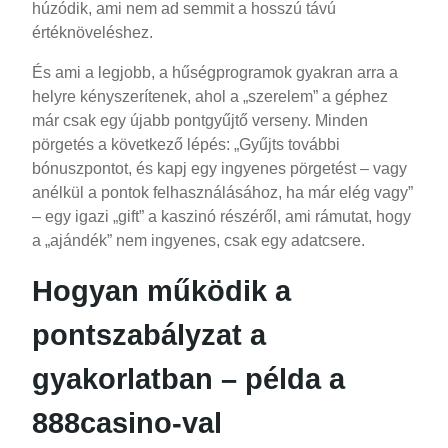
húzódik, ami nem ad semmit a hosszú távú
értéknöveléshez.
És ami a legjobb, a hűségprogramok gyakran arra a
helyre kényszerítenek, ahol a „szerelem” a géphez
már csak egy újabb pontgyűjtő verseny. Minden
pörgetés a következő lépés: „Gyűjts további
bónuszpontot, és kapj egy ingyenes pörgetést – vagy
anélkül a pontok felhasználásához, ha már elég vagy”
– egy igazi „gift” a kaszinó részéről, ami rámutat, hogy
a „ajándék” nem ingyenes, csak egy adatcsere.
Hogyan működik a
pontszabályzat a
gyakorlatban – példa a
888casino-val