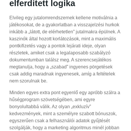
elferdített logika
Elvileg egy jutalomrendszernek kellene motiválnia a
játékosokat, de a gyakorlatban a visszajelzési hurkok
inkább a „látott, de elérhetetlen” jutalmakra épülnek. A
kaszinók által hozott korlátozások, mint a maximális
pontkifizetés vagy a pontok lejárati ideje, olyan
részletek, amiket csak a legalaposabb szabályzó
dokumentumban találsz meg. A szerencsejátékos
megtanulja, hogy a „szabad” ingyenes pörgetések
csak addig maradnak ingyenesek, amíg a feltételek
nem szorulnak be.
Minden egyes extra pont egyenlő egy apróbb szálra a
hűségprogram szövetségében, ami egyre
bonyolultabbá válik. Az olyan „exkluzív”
kedvezmények, mint a személyre szabott bónuszok,
egyszerűen csak a felhasználói adatok gyűjtését
szolgálják, hogy a marketing algoritmus minél jobban