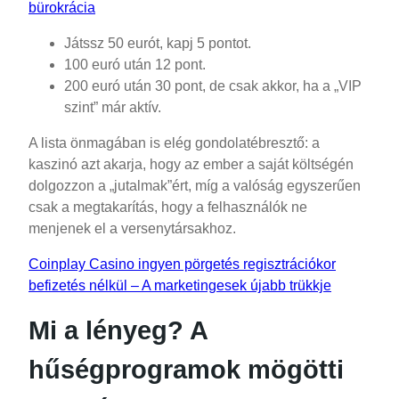
bürokrácia
Játssz 50 eurót, kapj 5 pontot.
100 euró után 12 pont.
200 euró után 30 pont, de csak akkor, ha a „VIP
szint” már aktív.
A lista önmagában is elég gondolatébresztő: a
kaszinó azt akarja, hogy az ember a saját költségén
dolgozzon a „jutalmak”ért, míg a valóság egyszerűen
csak a megtakarítás, hogy a felhasználók ne
menjenek el a versenytársakhoz.
Coinplay Casino ingyen pörgetés regisztrációkor
befizetés nélkül – A marketingesek újabb trükkje
Mi a lényeg? A
hűségprogramok mögötti