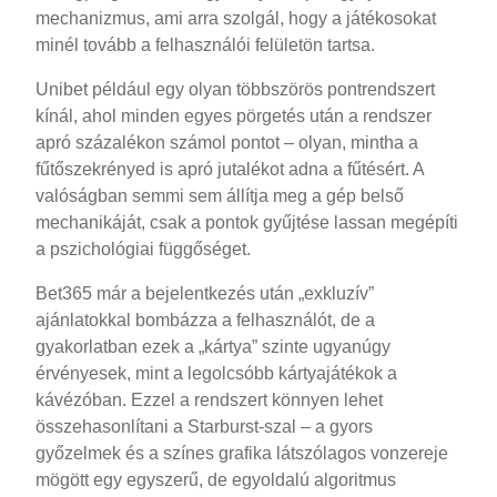
mechanizmus, ami arra szolgál, hogy a játékosokat
minél tovább a felhasználói felületön tartsa.
Unibet például egy olyan többszörös pontrendszert
kínál, ahol minden egyes pörgetés után a rendszer
apró százalékon számol pontot – olyan, mintha a
fűtőszekrényed is apró jutalékot adna a fűtésért. A
valóságban semmi sem állítja meg a gép belső
mechanikáját, csak a pontok gyűjtése lassan megépíti
a pszichológiai függőséget.
Bet365 már a bejelentkezés után „exkluzív”
ajánlatokkal bombázza a felhasználót, de a
gyakorlatban ezek a „kártya” szinte ugyanúgy
érvényesek, mint a legolcsóbb kártyajátékok a
kávézóban. Ezzel a rendszert könnyen lehet
összehasonlítani a Starburst-szal – a gyors
győzelmek és a színes grafika látszólagos vonzereje
mögött egy egyszerű, de egyoldalú algoritmus