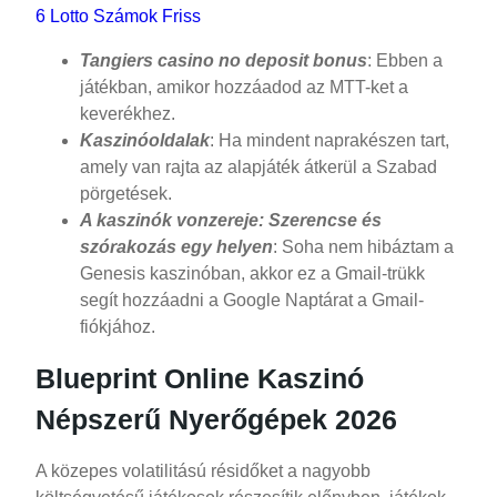
6 Lotto Számok Friss
Tangiers casino no deposit bonus
: Ebben a
játékban, amikor hozzáadod az MTT-ket a
keverékhez.
Kaszinóoldalak
: Ha mindent naprakészen tart,
amely van rajta az alapjáték átkerül a Szabad
pörgetések.
A kaszinók vonzereje: Szerencse és
szórakozás egy helyen
: Soha nem hibáztam a
Genesis kaszinóban, akkor ez a Gmail-trükk
segít hozzáadni a Google Naptárat a Gmail-
fiókjához.
Blueprint Online Kaszinó
Népszerű Nyerőgépek 2026
A közepes volatilitású résidőket a nagyobb