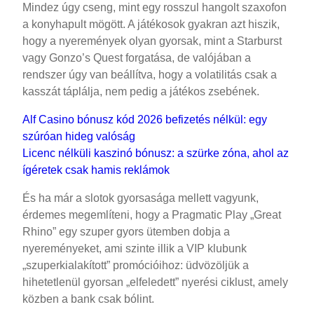
Mindez úgy cseng, mint egy rosszul hangolt szaxofon
a konyhapult mögött. A játékosok gyakran azt hiszik,
hogy a nyeremények olyan gyorsak, mint a Starburst
vagy Gonzo’s Quest forgatása, de valójában a
rendszer úgy van beállítva, hogy a volatilitás csak a
kasszát táplálja, nem pedig a játékos zsebének.
Alf Casino bónusz kód 2026 befizetés nélkül: egy
szúróan hideg valóság
Licenc nélküli kaszinó bónusz: a szürke zóna, ahol az
ígéretek csak hamis reklámok
És ha már a slotok gyorsasága mellett vagyunk,
érdemes megemlíteni, hogy a Pragmatic Play „Great
Rhino” egy szuper gyors ütemben dobja a
nyereményeket, ami szinte illik a VIP klubunk
„szuperkialakított” promócióihoz: üdvözöljük a
hihetetlenül gyorsan „elfeledett” nyerési ciklust, amely
közben a bank csak bólint.