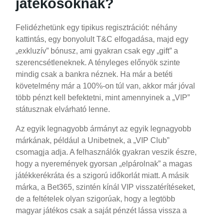
játékosoknak?
Felidézhetünk egy tipikus regisztrációt: néhány
kattintás, egy bonyolult T&C elfogadása, majd egy
„exkluzív” bónusz, ami gyakran csak egy „gift” a
szerencsétleneknek. A tényleges előnyök szinte
mindig csak a bankra néznek. Ha már a betéti
követelmény már a 100%-on túl van, akkor már jóval
több pénzt kell befektetni, mint amennyinek a „VIP”
státusznak elvárható lenne.
Az egyik legnagyobb ármányt az egyik legnagyobb
márkának, például a Unibetnek, a „VIP Club”
csomagja adja. A felhasználók gyakran veszik észre,
hogy a nyeremények gyorsan „elpárolnak” a magas
játékkerékráta és a szigorú időkorlát miatt. A másik
márka, a Bet365, szintén kínál VIP visszatérítéseket,
de a feltételek olyan szigorúak, hogy a legtöbb
magyar játékos csak a saját pénzét lássa vissza a